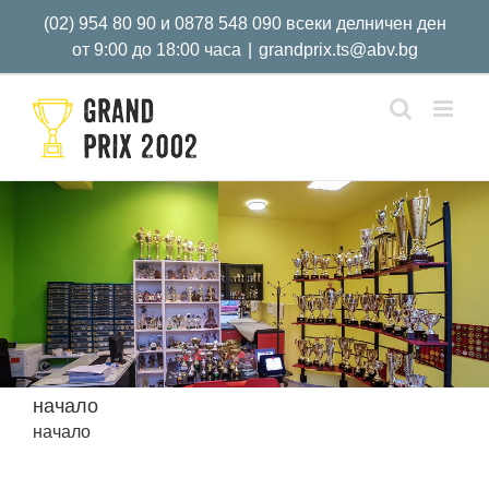
Skip
(02) 954 80 90 и 0878 548 090 всеки делничен ден
to
от 9:00 до 18:00 часа
|
grandprix.ts@abv.bg
content
начало
начало