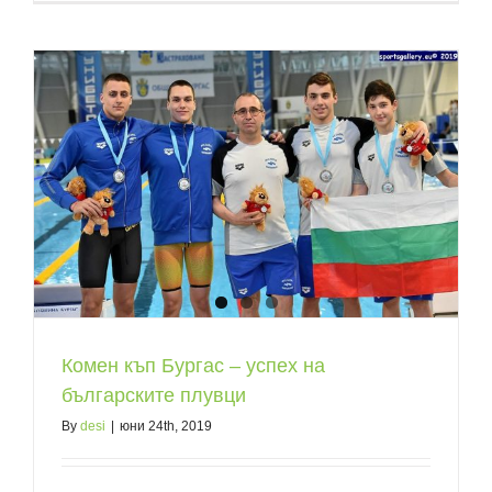
Комен къп Бургас – успех на
българските плувци
By
desi
|
юни 24th, 2019