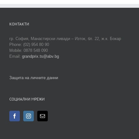
КОНТАКТИ
гр. София, Манастирски ливади – Изток, бл. 22, ж.к. Бокар
Phone: (02) 954 80 90
Mobile: 0878 548 090
Email:
grandprix.ts@abv.bg
Защита на личните данни
СОЦИАЛНИ МРЕЖИ