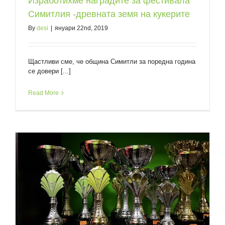
Изработихме наградите за фестивала
Симитлия -древната земя на кукерите
By
desi
|
януари 22nd, 2019
Щастливи сме, че община Симитли за поредна година
се довери [...]
Read More