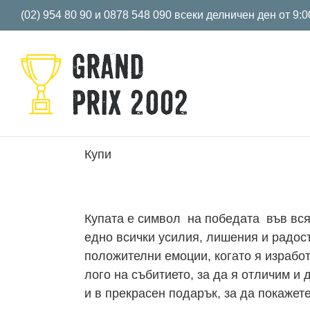
Skip
(02) 954 80 90 и 0878 548 090 всеки делничен ден от 9:0
to
content
Купи
Купата е символ на победата във всяк
едно всички усилия, лишения и радост
положителни емоции, когато я израбо
лого на събитието, за да я отличим и
и в прекрасен подарък, за да покажет