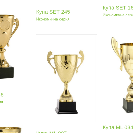
Купа SEТ 1
Купа SEТ 245
Икономична сер
Икономична серия
Ку
Купа ML 034
па ML 007
Ср
Среден клас
еден клас
66
ия
Купа ML 03