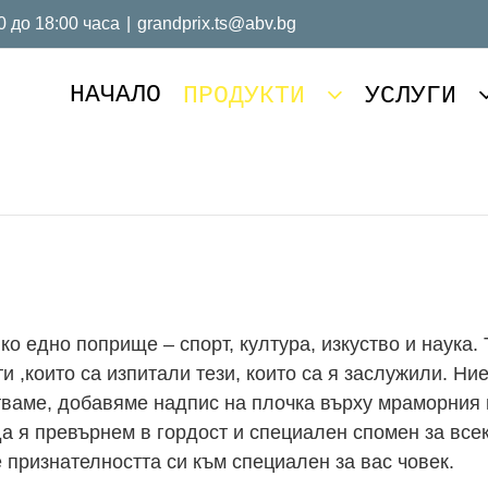
0 до 18:00 часа
|
grandprix.ts@abv.bg
НАЧАЛО
ПРОДУКТИ
УСЛУГИ
о едно поприще – спорт, култура, изкуство и наука.
и ,които са изпитали тези, които са я заслужили. Н
тваме, добавяме надпис на плочка върху мраморния 
 да я превърнем в гордост и специален спомен за все
е признателността си към специален за вас човек.