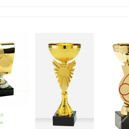
Купа
Иконо
па ET 425
Купа SEТ 311
еден клас
Икономична серия
07
ия