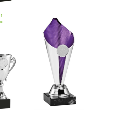
11
ия
а SEТ 270
мична серия