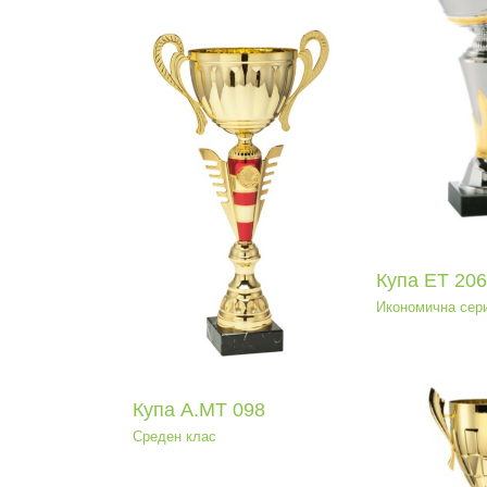
Ку
Купа ЕТ 206
Иконо
Икономична серия
а А.МT 098
еден клас
Купа ЕТ 206
Икономична сер
Купа А.МT 098
Среден клас