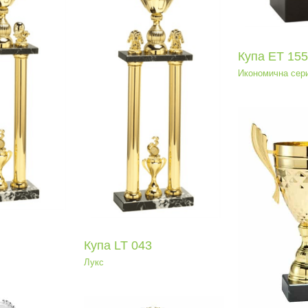
Купа ЕТ 155
Икономична сер
па LT 043
Лукс
Ку
Ср
Купа МТ_111
Среден клас
Купа LT 043
Лукс