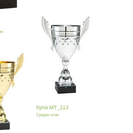
ия
па МТ_112
еден клас
Купа МТ_112
Среден клас