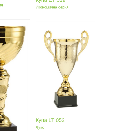
Купа ЕТ 319
ия
Икономична серия
па LT 052
Лукс
Купа LT 052
Лукс