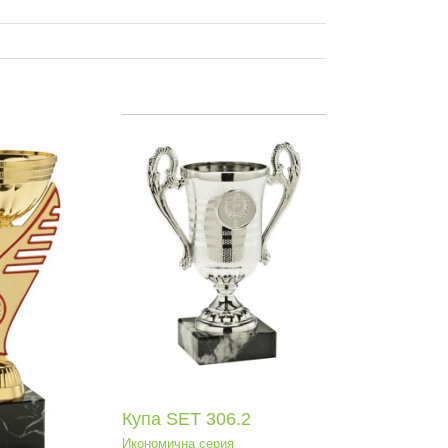
 SEТ 306.2
мична серия
Купа SEТ 306.2
Икономична серия