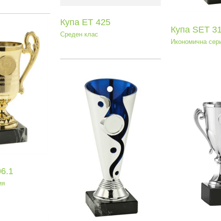
Купа ET 425
Купа SEТ 3
Среден клас
Икономична сер
Куп
Иконо
а SEТ 245
Купа SEТ 167
мична серия
Икономична серия
6.1
ия