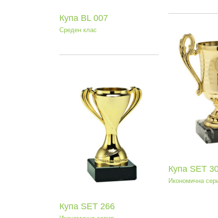
Купа BL 007
Среден клас
Купа SEТ 306.1
Икономична серия
а SEТ 266
мична серия
Куп
Иконо
Купа SEТ 30
Икономична сер
Купа SEТ 266