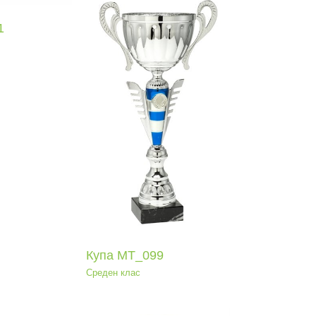
1
па МТ_099
еден клас
Купа МТ_099
Среден клас