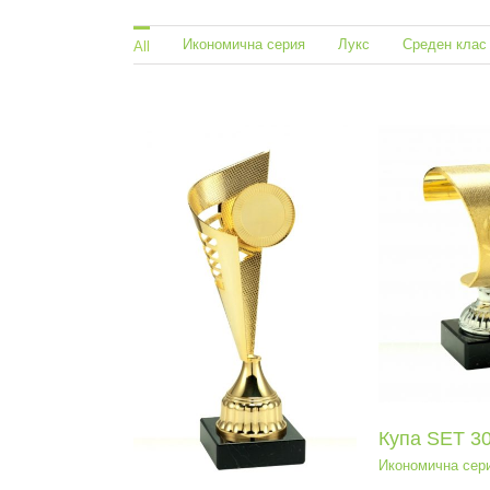
Икономична серия
Лукс
Среден клас
All
Купа SET 307
Икономична серия
па BL 007
Ку
еден клас
Ср
Купа SET 3
Икономична сер