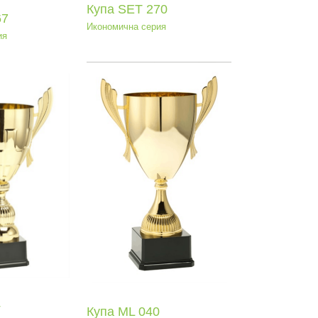
Купа SEТ 270
67
Икономична серия
ия
па ML 040
еден клас
4
Купа ML 040