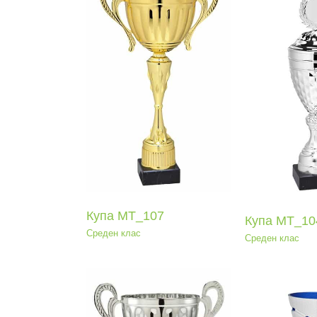
па МТ_107
Купа МТ_104
Ку
еден клас
Среден клас
Ср
Купа МТ_107
Купа МТ_10
Среден клас
Среден клас