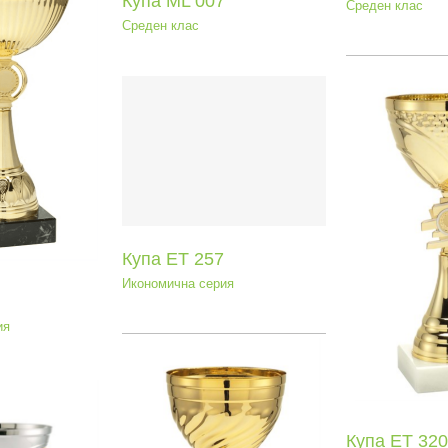
Купа ML 007
Среден клас
Среден клас
па ЕТ 257
мична серия
Купа ЕТ 320
Ку
Купа ЕТ 257
Икономична серия
Иконо
Икономична серия
ия
Купа ЕТ 320