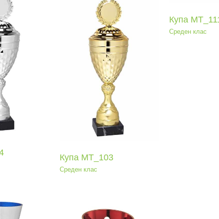
Купа МТ_11
Среден клас
па МТ_103
еден клас
Ку
Ср
Купа МТ_086
4
Среден клас
Купа МТ_103
Среден клас